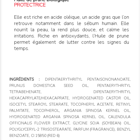
PROTECTRICE
Elle est riche en acide oléique, un acide gras que l’on
retrouve notamment dans le sébum humain. Elle
nourrit la peau, la rend plus douce, et calme les
irritations. Riche en antioxydants, l’Huile de prune
permet également de lutter contre les signes du
temps.
INGRÉDIENTS :
DIPENTAERYTHRITYL PENTAISONONANOATE,
PRUNUS DOMESTICA SEED OIL, PENTAERYTHRITYL
TETRABEHENATE, DIPENTAERYTHRITYL
HEXACAPRYLATE/HEXACAPRATE, HYDROGENATED CASTOR OIL,
ISOCETYL STEAROYL STEARATE, TOCOPHERYL ACETATE, RETINYL
PALMITATE, TOCOPHEROL, ARGANIA SPINOSA KERNEL OIL,
HYDROGENATED ARGANIA SPINOSA KERNEL OIL, CALENDULA
OFFICINALIS FLOWER EXTRACT, GLYCINE SOJA (SOYBEAN) OIL,
POLYGLYCERYL-2 TRIISOSTEARATE, PARFUM (FRAGRANCE), BENZYL
BENZOATE, CI 15850 (RED 6)