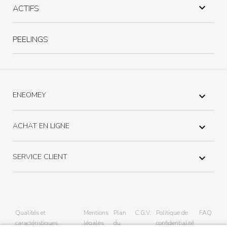

ACTIFS
PEELINGS
ENEOMEY

ACHAT EN LIGNE

SERVICE CLIENT

Qualités et
Mentions
Plan
C.G.V.
Politique de
FAQ
caractéristiques
légales
du
confidentialité