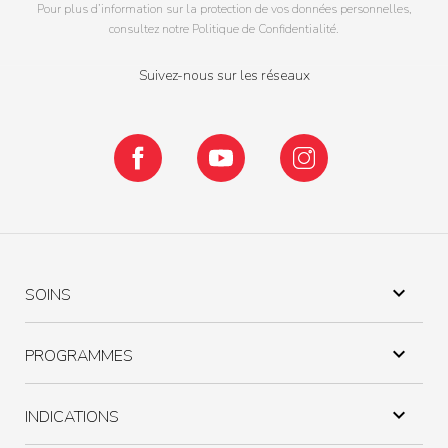
Pour plus d’information sur la protection de vos données personnelles,
consultez notre Politique de Confidentialité.
Suivez-nous sur les réseaux
Facebook
YouTube
Instagram

SOINS

PROGRAMMES

INDICATIONS