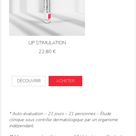
LIP STIMULATION
Prix
22,80 €
DÉCOUVRIR
ACHETER
* Auto-évaluation – 21 jours – 21 personnes – Étude
clinique sous contrôle dermatologique par un organisme
indépendant.