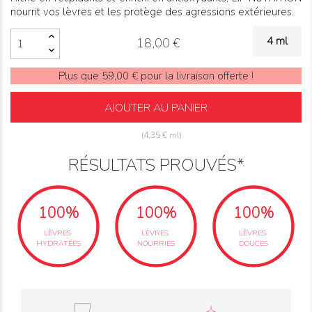
nourrit vos lèvres et les protège des agressions extérieures.
4 ml
18,00 €
Plus que 59,00 € pour la livraison offerte !
AJOUTER AU PANIER
(4,35 € ml)
RÉSULTATS PROUVÉS*
100%
100%
100%
LÈVRES
LÈVRES
LÈVRES
HYDRATÉES
NOURRIES
DOUCES