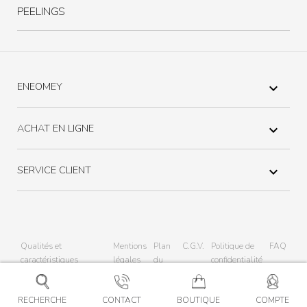
PEELINGS
ENEOMEY

ACHAT EN LIGNE

SERVICE CLIENT

Qualités et
Mentions
Plan
C.G.V.
Politique de
FAQ
caractéristiques
légales
du
confidentialité
environnementales
site
RECHERCHE
CONTACT
BOUTIQUE
COMPTE