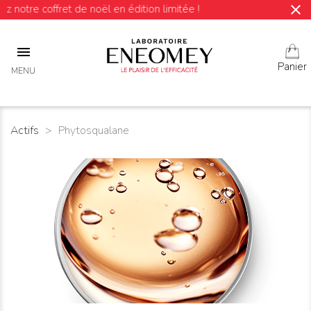
close
notre coffret de noël en édition limitée !

Panier
MENU
Actifs
Phytosqualane