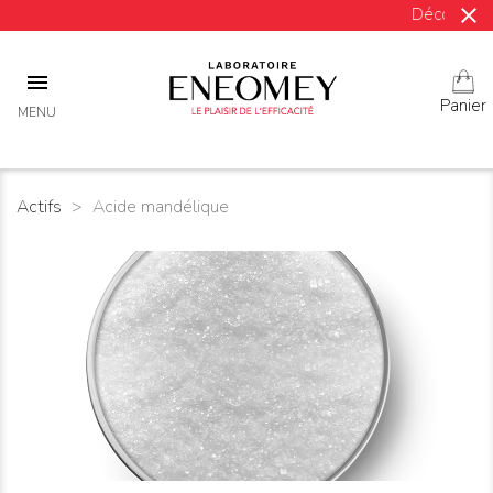
close
Découvrez notr

Panier
MENU
Actifs
Acide mandélique