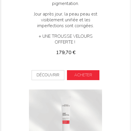
pigmentation.
Jour après jour, la peau peau est
visiblement unifiée et les
imperfections sont corrigées.
+ UNE TROUSSE VELOURS
OFFERTE !
Prix
179,70 €
DÉCOUVRIR
ACHETER