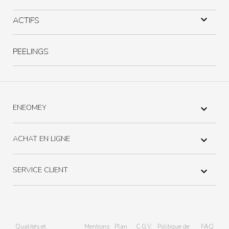

ACTIFS
PEELINGS
ENEOMEY

ACHAT EN LIGNE

SERVICE CLIENT

Qualités et
Mentions
Plan
C.G.V.
Politique de
FAQ