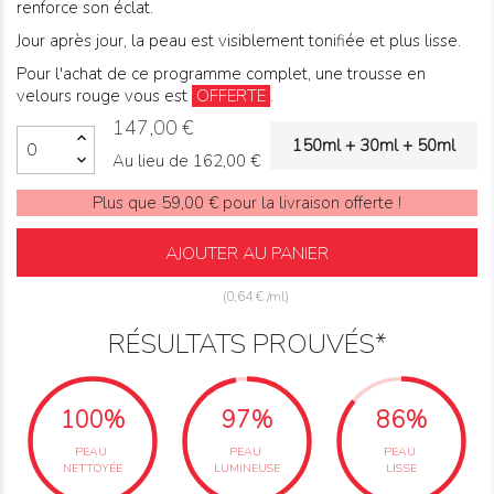
renforce son éclat.
Jour après jour, la peau est visiblement tonifiée et plus lisse.
Pour l'achat de ce programme complet, une trousse en
velours rouge vous est
OFFERTE
.
147,00 €
150ml + 30ml + 50ml
Au lieu de 162,00 €
Plus que 59,00 € pour la livraison offerte !
AJOUTER AU PANIER
(0,64 € /ml)
RÉSULTATS PROUVÉS*
100%
97%
86%
PEAU
PEAU
PEAU
NETTOYÉE
LUMINEUSE
LISSE