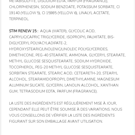
METABISULFITE, DISODIUM EDTA, PARFUM (FRAGRANCE),
CHLORPHENESIN, SODIUM BENZOATE, POTASSIUM SORBATE, CI
19140 (YELLOW 5), CI 15985 (YELLOW 6), LINALYL ACETATE,
TERPINEOL.
STIM RENEW 15 :
AQUA (WATER), GLYCOLIC ACID,
CAPRYLIC/CAPRIC TRIGLYCERIDE, ISOPROPYL PALMITATE, BIS-
DIGLYCERYL POLYACYLADIPATE-2,
HYDROXYSTEARIC/LINOLENIC/LINOLEIC POLYGLYCERIDES,
DIMETHICONE, PEG-40 STEARATE, AMMONIA, GLYCERYL STEARATE,
METHYL GLUCOSE SESQUISTEARATE, SODIUM HYDROXIDE,
TOCOPHEROL, PEG-20 METHYL GLUCOSE SESQUISTEARATE,
SORBITAN STEARATE, STEARIC ACID, CETEARETH-20, STEARYL
ALCOHOL, STEARAMIDOPROPYL DIMETHYLAMINE, MAGNESIUM
ALUMINUM SILICATE, GLYCERIN, LANOLIN ALCOHOL, XANTHAN
GUM, TETRASODIUM EDTA, PARFUM (FRAGRANCE).
LA LISTE DES INGRÉDIENTS EST RÉGULIÈREMENT MISE À JOUR,
CEPENDANT ELLE PEUT ÊTRE SOUMISE À DES VARIATIONS. NOUS
VOUS CONSEILLONS DE VÉRIFIER LA LISTE DES INGRÉDIENTS
FIGURANT SUR SON EMBALLAGE AVANT UTILISATION.