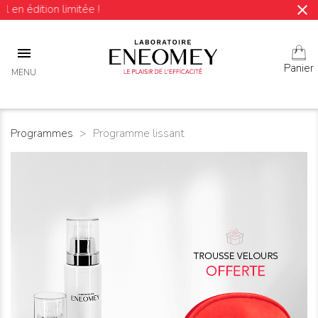
close
ition limitée !

Panier
MENU
Programmes
Programme lissant