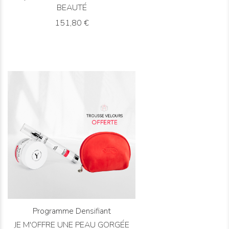
BEAUTÉ
Prix
151,80 €
DÉCOUVRIR
ACHETER
Programme Densifiant
JE M'OFFRE UNE PEAU GORGÉE