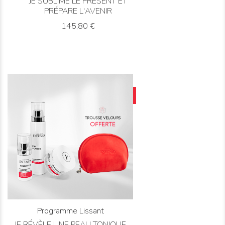
JE SUBLIME LE PRÉSENT ET
PRÉPARE L'AVENIR
Prix
145,80 €
DÉCOUVRIR
ACHETER
Programme Lissant
JE RÉVÈLE UNE PEAU TONIQUE