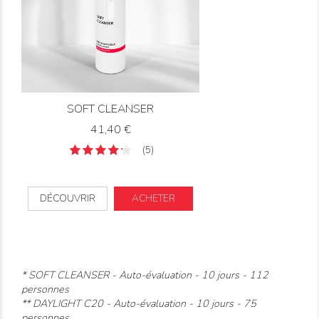
SOFT CLEANSER
Prix
41,40 €
(5)
DÉCOUVRIR
ACHETER
* SOFT CLEANSER - Auto-évaluation - 10 jours - 112
personnes
** DAYLIGHT C20 - Auto-évaluation - 10 jours - 75
personnes