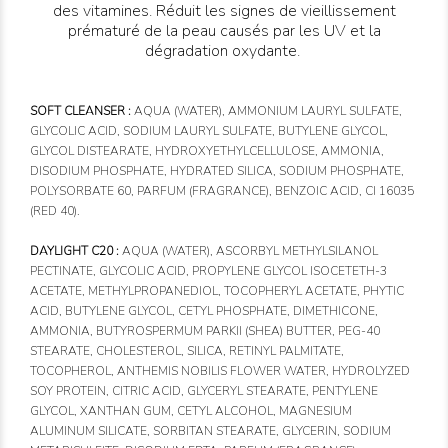
des vitamines. Réduit les signes de vieillissement
prématuré de la peau causés par les UV et la
dégradation oxydante.
SOFT CLEANSER :
AQUA (WATER), AMMONIUM LAURYL SULFATE,
GLYCOLIC ACID, SODIUM LAURYL SULFATE, BUTYLENE GLYCOL,
GLYCOL DISTEARATE, HYDROXYETHYLCELLULOSE, AMMONIA,
DISODIUM PHOSPHATE, HYDRATED SILICA, SODIUM PHOSPHATE,
POLYSORBATE 60, PARFUM (FRAGRANCE), BENZOIC ACID, CI 16035
(RED 40).
DAYLIGHT C20 :
AQUA (WATER), ASCORBYL METHYLSILANOL
PECTINATE, GLYCOLIC ACID, PROPYLENE GLYCOL ISOCETETH-3
ACETATE, METHYLPROPANEDIOL, TOCOPHERYL ACETATE, PHYTIC
ACID, BUTYLENE GLYCOL, CETYL PHOSPHATE, DIMETHICONE,
AMMONIA, BUTYROSPERMUM PARKII (SHEA) BUTTER, PEG-40
STEARATE, CHOLESTEROL, SILICA, RETINYL PALMITATE,
TOCOPHEROL, ANTHEMIS NOBILIS FLOWER WATER, HYDROLYZED
SOY PROTEIN, CITRIC ACID, GLYCERYL STEARATE, PENTYLENE
GLYCOL, XANTHAN GUM, CETYL ALCOHOL, MAGNESIUM
ALUMINUM SILICATE, SORBITAN STEARATE, GLYCERIN, SODIUM