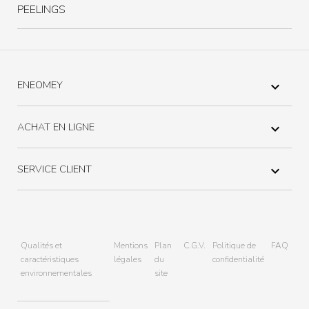
PEELINGS
ENEOMEY

ACHAT EN LIGNE

SERVICE CLIENT

Qualités et
Mentions
Plan
C.G.V.
Politique de
FAQ
caractéristiques
légales
du
confidentialité
environnementales
site