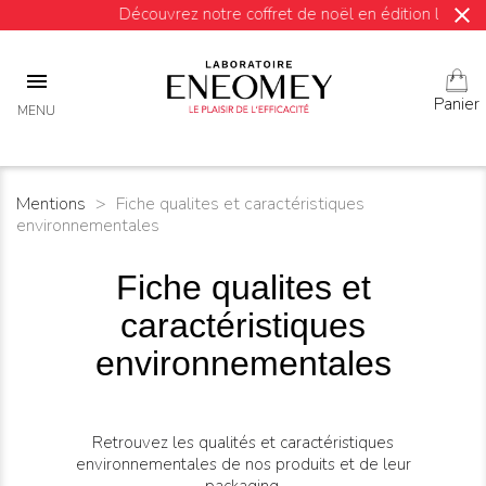
close
Découvrez notre coffret de noël en édition limitée !

Panier
MENU
Mentions
Fiche qualites et caractéristiques
environnementales
Fiche qualites et
caractéristiques
environnementales
Retrouvez les qualités et caractéristiques
environnementales de nos produits et de leur
packaging.