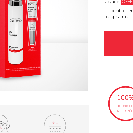
voyage
OFFE
Disponible en
parapharmacies
100
PURIFIÉE
NETTOYÉE