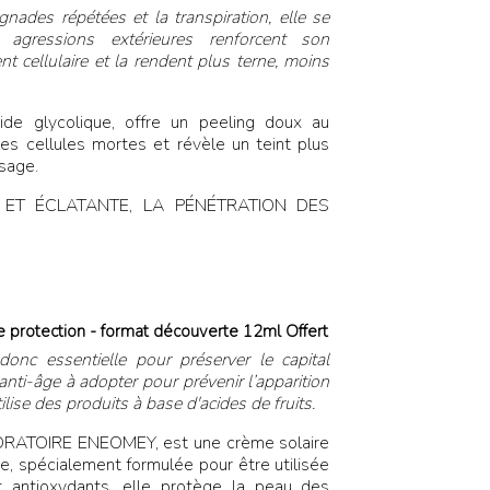
gnades répétées et la transpiration, elle se
agressions extérieures renforcent son
 cellulaire et la rendent plus terne, moins
e glycolique, offre un peeling doux au
 les cellules mortes et révèle un teint plus
isage.
 ET ÉCLATANTE, LA PÉNÉTRATION DES
 protection - format découverte 12ml Offert
donc essentielle pour préserver le capital
anti-âge à adopter pour prévenir l’apparition
ilise des produits à base d'acides de fruits.
RATOIRE ENEOMEY, est une crème solaire
e, spécialement formulée pour être utilisée
et antioxydants, elle protège la peau des