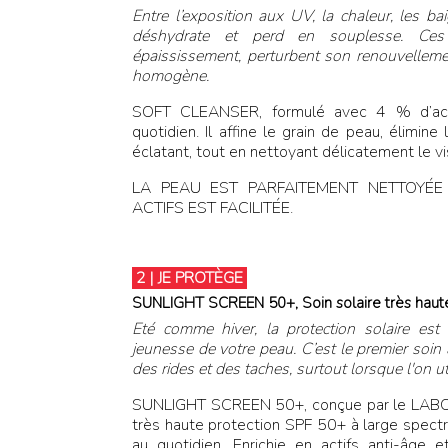
Entre l’exposition aux UV, la chaleur, les bai
déshydrate et perd en souplesse. Ces 
épaississement, perturbent son renouvellement
homogène.
SOFT CLEANSER, formulé avec 4 % d’acid
quotidien. Il affine le grain de peau, élimine
éclatant, tout en nettoyant délicatement le v
LA PEAU EST PARFAITEMENT NETTOYÉE
ACTIFS EST FACILITÉE.
2 | JE PROTÈGE
SUNLIGHT SCREEN 50+, Soin solaire très haute
Eté comme hiver, la protection solaire est 
jeunesse de votre peau. C’est le premier soin 
des rides et des taches, surtout lorsque l'on ut
SUNLIGHT SCREEN 50+, conçue par le LABO
très haute protection SPF 50+ à large spectr
au quotidien. Enrichie en actifs anti-âge 