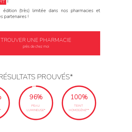
RT
!
 édition (très) limitée dans nos pharmacies et
 partenaires !
TROUVER UNE PHARMACIE
près de chez moi
RÉSULTATS PROUVÉS*
%
96%
100%
PEAU
TEINT
*
LUMINEUSE*
HOMOGÈNE**