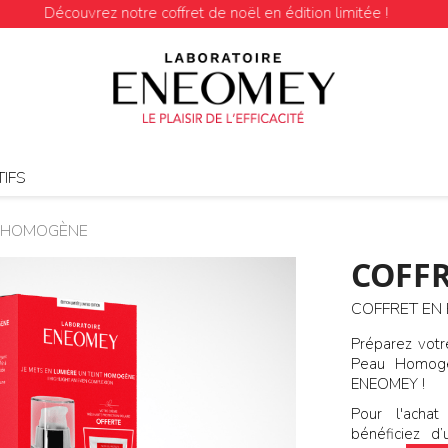
couvrez notre coffret de noël en édition limitée !
IFS
U HOMOGÈNE
COFF
COFFRET EN 
Préparez votr
Peau Homogè
ENEOMEY !
Pour l'acha
bénéficiez 