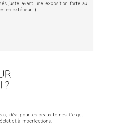
isés juste avant une exposition forte au
ées en extérieur…).
UR
I ?
, idéal pour les peaux ternes. Ce gel
éclat et à imperfections.