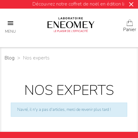
close
Découvrez notre coffret de noël en édition limitée !

Panier
MENU
Blog
Nos experts
NOS EXPERTS
Navré, il n'y a pas d'articles, merci de revenir plus tard !