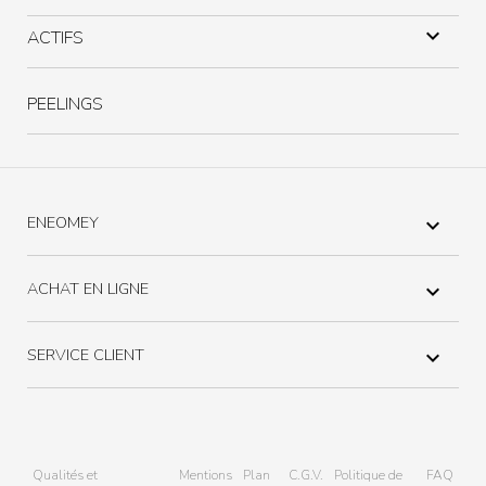

ACTIFS
PEELINGS
ENEOMEY

ACHAT EN LIGNE

SERVICE CLIENT

Qualités et
Mentions
Plan
C.G.V.
Politique de
FAQ